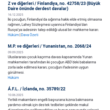
Z ve diğerleri / Finlandiya, no. 42758/23 (Büyük
Daire önünde derdest davalar)
16.12.2025
İki çocuğun, Finlandiya’da sığınma hakkı elde etmiş olmasına
rağmen, Lahey Sözleşmesi uyarınca Finlandiya’dan
Rusya’ya iadesinin talep edildiği ulusal bir mahkeme kararı.
Hüküm
|
Dava Özeti
M.P. ve diğerleri / Yunanistan, no. 2068/24
09.09.2025
Uluslararası çocuk kaçırma davası kapsamında Yunan
mahkemeleri tarafından iki çocuğun ABD’deki babalarına
zorla iade edilmesi kararı; çocuğun ifadesinin uygun
görülmesi.
Hüküm
Á.F.L. / İzlanda, no. 35789/22
10.06.2025
Yetkili makamların engelli başvurana kızına bakmasına
yardımcı olmak için destek tedbirleri şeklinde makul