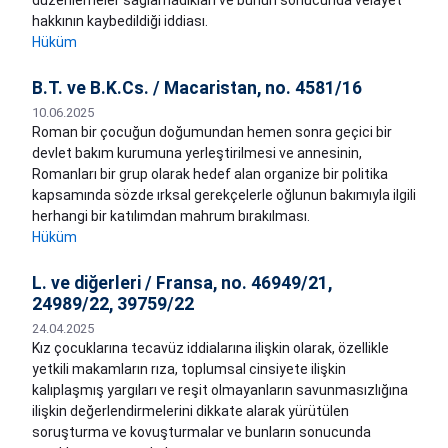
düzenlemeler sağlamadıkları ve bunun sonucunda velayet
hakkının kaybedildiği iddiası.
Hüküm
B.T. ve B.K.Cs. / Macaristan, no. 4581/16
10.06.2025
Roman bir çocuğun doğumundan hemen sonra geçici bir
devlet bakım kurumuna yerleştirilmesi ve annesinin,
Romanları bir grup olarak hedef alan organize bir politika
kapsamında sözde ırksal gerekçelerle oğlunun bakımıyla ilgili
herhangi bir katılımdan mahrum bırakılması.
Hüküm
L. ve diğerleri / Fransa, no. 46949/21,
24989/22, 39759/22
24.04.2025
Kız çocuklarına tecavüz iddialarına ilişkin olarak, özellikle
yetkili makamların rıza, toplumsal cinsiyete ilişkin
kalıplaşmış yargıları ve reşit olmayanların savunmasızlığına
ilişkin değerlendirmelerini dikkate alarak yürütülen
soruşturma ve kovuşturmalar ve bunların sonucunda