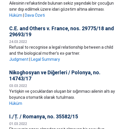
Ailesinin refakatinde bulunan sekiz yaşındaki bir çocuğun
sınır dışı edilmek üzere idari gözetim altına alınması.
Hüküm
|
Dava Özeti
C.E. and Others v. France, nos. 29775/18 and
29693/19
24.03.2022
​Refusal to recognise a legal relationship between a child
and the biological mother’s ex-partner.
Judgment
|
Legal Summary
Nikoghosyan ve Diğerleri / Polonya, no.
14743/17
03.03.2022
Yetişkin ve çocuklardan oluşan bir sığınmacı ailenin altı ay
boyunca otomatik olarak tutulması.
Hüküm
I./Ț. / Romanya, no. 35582/15
01.03.2022