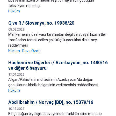
Ebeveynin rızası olmadan reşit olmayan bir çocuğun
televizyon röportajı.
Hüküm
Q ve R / Slovenya, no. 19938/20
08.02.2022
Mahkemenin, özel vasi tarafından değil de sosyal hizmetler
tarafından temsil edilen çok küçük çocukları dinlemeyi
reddetmesi.
Hüküm
|
Dava Özeti
Hashemi ve Diğerleri / Azerbaycan, no. 1480/16
ve diğer 6 başvuru
13.01.2022
Afgan/Pakistanlı mültecilerin Azerbaycan'da doğan
çocuklarına kimlik belgesinin verilmesinin reddedilmesi.
Hüküm
Abdi Ibrahim / Norveç [BD], no. 15379/16
10.12.2021
Bir çocuğun biyolojik ebeveyninden farklı bir dine mensup