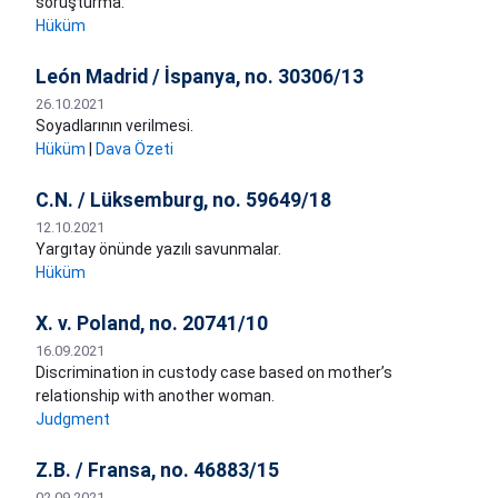
soruşturma.
Hüküm
León Madrid / İspanya, no. 30306/13
26.10.2021
Soyadlarının verilmesi.
Hüküm
|
Dava Özeti
C.N. / Lüksemburg, no. 59649/18
12.10.2021
Yargıtay önünde yazılı savunmalar.
Hüküm
X. v. Poland, no. 20741/10
16.09.2021
Discrimination in custody case based on mother’s
relationship with another woman.
Judgment
Z.B. / Fransa, no. 46883/15
02.09.2021