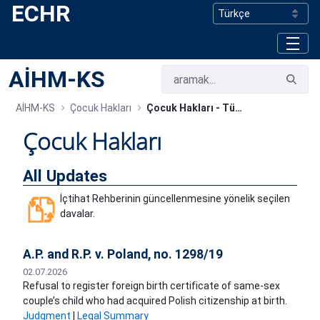
ECHR
Skip to Main Content
AİHM-KS
AİHM-KS
Çocuk Hakları
Çocuk Hakları - Tüm Güncellemeler
Çocuk Hakları
All Updates
İçtihat Rehberinin güncellenmesine yönelik seçilen
davalar.
A.P. and R.P. v. Poland, no. 1298/19
02.07.2026
Refusal to register foreign birth certificate of same-sex
couple’s child who had acquired Polish citizenship at birth.
Judgment
|
Legal Summary