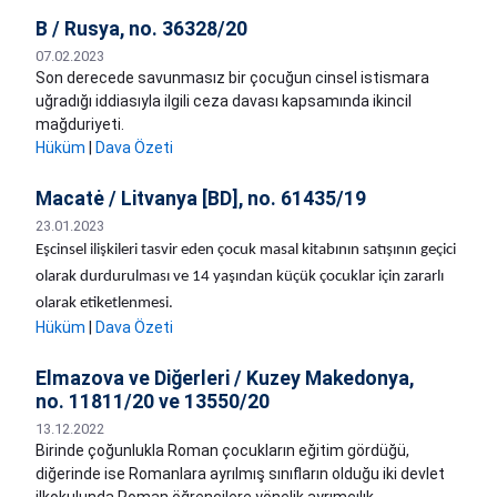
B / Rusya, no. 36328/20
07.02.2023
Son derecede savunmasız bir çocuğun cinsel istismara
uğradığı iddiasıyla ilgili ceza davası kapsamında ikincil
mağduriyeti.
Hüküm
|
Dava Özeti
Macatė / Litvanya [BD], no. 61435/19
23.01.2023
Eşcinsel ilişkileri tasvir eden çocuk masal kitabının satışının geçici
olarak durdurulması ve 14 yaşından küçük çocuklar için zararlı
olarak etiketlenmesi.
Hüküm
|
Dava Özeti
Elmazova ve Diğerleri / Kuzey Makedonya,
no. 11811/20 ve 13550/20
13.12.2022
Birinde çoğunlukla Roman çocukların eğitim gördüğü,
diğerinde ise Romanlara ayrılmış sınıfların olduğu iki devlet