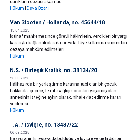
sanıkların cezasız kalması.
Hüküm
|
Dava Özeti
Van Slooten / Hollanda, no. 45644/18
15.04.2025
İstinaf mahkemesinde görevli hâkimlerin, verdikleri bir yargı
kararıyla bağlantılı olarak görevi kötüye kullanma suçundan
cezaya mahkûm edilmeleri.
Hüküm
N.S. / Birleşik Krallık, no. 38134/20
25.03.2025
Hâlihazırda bir yerleştirme kararına tabi olan bir çocuk
hakkında, geçmişte ruh sağlığı sorunları yaşamış olan
annesinin isteğine aykırı olarak, nihai evlat edinme kararı
verilmesi.
Hüküm
T.A. / İsviçre, no. 13437/22
06.03.2025
Başvuranın Etiyopya’da bulduğu ve İsviçre’ye getirdiği bir