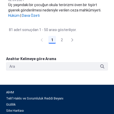
Üç yaşındaki bir çocuğun okula terörizmi öven bir tişört
giyerek gönderilmesi nedeniyle verilen ceza mahkûmiyeti.
Hüküm
|
Dava Özeti
81 adet sonuçdan 1 - 50 arası gösteriliyor.
1
2
Anahtar Kelimeye göre Arama
AİHM
Telif Hakkı ve Sorumluluk Reddi Beyanı
Gizlilik
Site Haritası