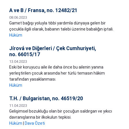
A ve B / Fransa, no. 12482/21
08.06.2023
Gamet bağışı yoluyla tıbbi yardımla dünyaya gelen bir
çocukla ilgili olarak, babanın talebi üzerine babalığın iptali.
Hüküm
Jírová ve Diğerleri / Çek Cumhuriyeti,
no. 66015/17
13.04.2023
Eski bir koruyucu aile ile daha önce bu ailenin yanına
yerleştirilen çocuk arasında her türlü temasın hâkim
tarafından yasaklanması.
Hüküm
T.H. / Bulgaristan, no. 46519/20
11.04.2023
Gelişimsel bozukluğu olan bir çocuğun saldırgan ve yıkıcı
davranışlarına bir ilkokulun tepkisi.
Hüküm
|
Dava Özeti