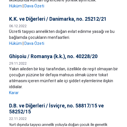
ilkokulunda Roman öğrencilere yönelik ayrımcılık.
Hüküm
|
Dava Özeti
K.K. ve Diğerleri / Danimarka, no. 25212/21
06.12.2022
Ücretli taşıyıcı annelikten doğan evlat edinme yasağı ve bu
bağlamda çocukların menfaatleri.
Hüküm
|
Dava Özeti
Ghișoiu / Romanya (k.k.), no. 40228/20
29.11.2022
Yakın aileden bir kişi tarafından, özellikle de reşit olmayan bir
çocuğun yüzüne bir defaya mahsus olmak üzere tokat
atılmasını içeren münferit aile içi şiddet eylemlerine ilişkin
iddialar.
Karar
D.B. ve Diğerleri / İsviçre, no. 58817/15 ve
58252/15
22.11.2022
Yurt dışında taşıyıcı annelik yoluyla doğan çocuk ile genetik