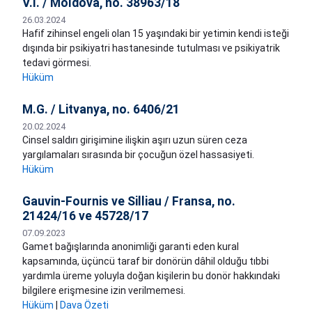
V.I. / Moldova, no. 38963/18
26.03.2024
Hafif zihinsel engeli olan 15 yaşındaki bir yetimin kendi isteği
dışında bir psikiyatri hastanesinde tutulması ve psikiyatrik
tedavi görmesi.
Hüküm
M.G. / Litvanya, no. 6406/21
20.02.2024
Cinsel saldırı girişimine ilişkin aşırı uzun süren ceza
yargılamaları sırasında bir çocuğun özel hassasiyeti.
Hüküm
Gauvin-Fournis ve Silliau / Fransa, no.
21424/16 ve 45728/17
07.09.2023
Gamet bağışlarında anonimliği garanti eden kural
kapsamında, üçüncü taraf bir donörün dâhil olduğu tıbbi
yardımla üreme yoluyla doğan kişilerin bu donör hakkındaki
bilgilere erişmesine izin verilmemesi.
Hüküm
|
Dava Özeti