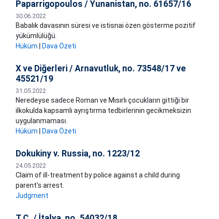
Paparrigopoulos / Yunanistan, no. 61657/16
30.06.2022
Babalık davasının süresi ve istisnai özen gösterme pozitif
yükümlülüğü.
Hüküm
|
Dava Özeti
X ve Diğerleri / Arnavutluk, no. 73548/17 ve
45521/19
31.05.2022
Neredeyse sadece Roman ve Mısırlı çocukların gittiği bir
ilkokulda kapsamlı ayrıştırma tedbirlerinin gecikmeksizin
uygulanmaması.
Hüküm
|
Dava Özeti
Dokukiny v. Russia, no. 1223/12
24.05.2022
​Claim of ill-treatment by police against a child during
parent's arrest.
Judgment
T.C. / İtalya, no. 54032/18