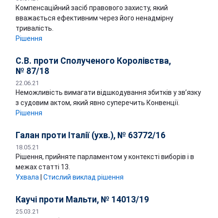
Компенсаційний засіб правового захисту, який
вважається ефективним через його ненадмірну
тривалість.
Рішення
С.В. проти Сполученого Королівства,
№ 87/18
22.06.21
Неможливість вимагати відшкодування збитків у зв’язку
з судовим актом, який явно суперечить Конвенції.
Рішення
Галан проти Італії (ухв.), № 63772/16
18.05.21
Рішення, прийняте парламентом у контексті виборів і в
межах статті 13.
Ухвалa
|
Стислий виклад рішення
Каучі проти Мальти, № 14013/19
25.03.21