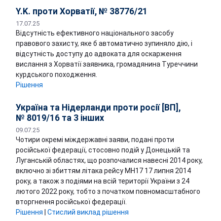
Y.K. проти Хорватії, № 38776/21
17.07.25
Відсутність ефективного національного засобу
правового захисту, яке б автоматично зупиняло дію, і
відсутність доступу до адвоката для оскарження
вислання з Хорватії заявника, громадянина Туреччини
курдського походження.
Рішення
Україна та Нідерланди проти росії [ВП],
№ 8019/16 та 3 інших
09.07.25
Чотири окремі міждержавні заяви, подані проти
російської федерації, стосовно подій у Донецькій та
Луганській областях, що розпочалися навесні 2014 року,
включно зі збиттям літака рейсу MH17 17 липня 2014
року, а також з подіями на всій території України з 24
лютого 2022 року, тобто з початком повномасштабного
вторгнення російської федерації.
Рішення
|
Стислий виклад рішення