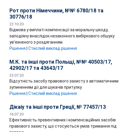
Рот проти Німеччини, №№ 6780/18 та
30776/18
22.10.20
Відмова у виплаті компенсації за моральну шкоду,
заподіяну внаслідок незаконного вибіркового обшуку
ув’язненого з роздяганням.
Рішення
|
Стислий виклад рішення
М.К. та інші проти Польщі, №№ 40503/17,
42902/17 та 43643/17
23.07.20
Відсутність засобу правового захисту з автоматичним
зупиненням дії для шукачів притулку.
Рішення
|
Стислий виклад рішення
Дікаіу та інші проти Греції, № 77457/13
16.07.20
Ефективність превентивних і компенсаційних засобів
правового захисту, що стосуються умов тримання під