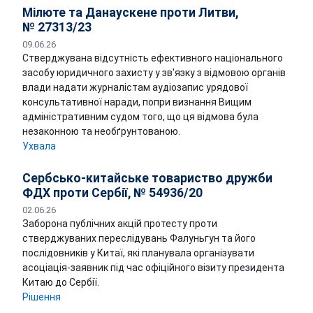
Мілюте та Данаускене проти Литви,
№ 27313/23
09.06.26
Стверджувана відсутність ефективного національного
засобу юридичного захисту у зв'язку з відмовою органів
влади надати журналістам аудіозапис урядової
консультативної наради, попри визнання Вищим
адміністративним судом того, що ця відмова була
незаконною та необґрунтованою.
Ухвала
Сербсько-китайське товариство дружби
ФДХ проти Сербії, № 54936/20
02.06.26
Заборона публічних акцій протесту проти
стверджуваних переслідувань Фалуньгун та його
послідовників у Китаї, які планувала організувати
асоціація-заявник під час офіційного візиту президента
Китаю до Сербії.
Рішення