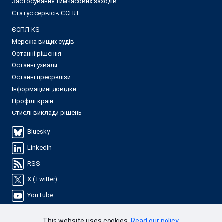
Застосування тимчасових заходів
Статус сервісів ЄСПЛ
ЄСПЛ-KS
Мережа вищих судів
Останні рішення
Останні ухвали
Останні пресрелізи
Інформаційні довідки
Профілі країн
Стислі виклади рішень
Bluesky
LinkedIn
RSS
X (Twitter)
YouTube
This website uses cookies.
Read our policy
.