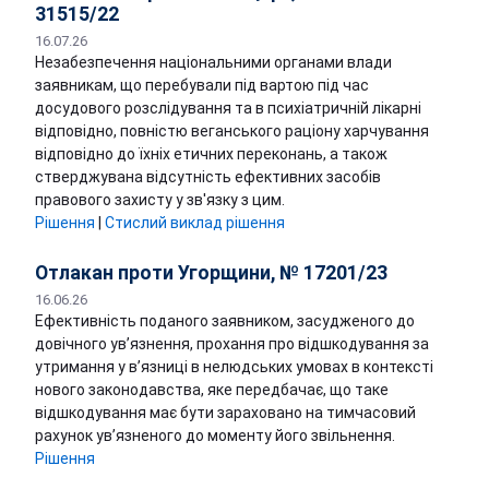
31515/22
16.07.26
Незабезпечення національними органами влади
заявникам, що перебували під вартою під час
досудового розслідування та в психіатричній лікарні
відповідно, повністю веганського раціону харчування
відповідно до їхніх етичних переконань, а також
стверджувана відсутність ефективних засобів
правового захисту у зв'язку з цим.
Рішення
|
Стислий виклад рішення
Отлакан проти Угорщини, № 17201/23
16.06.26
Ефективність поданого заявником, засудженого до
довічного ув’язнення, прохання про відшкодування за
утримання у в’язниці в нелюдських умовах в контексті
нового законодавства, яке передбачає, що таке
відшкодування має бути зараховано на тимчасовий
рахунок ув’язненого до моменту його звільнення.
Рішення