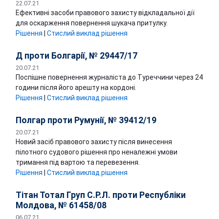
22.07.21
Ефективні засоби правового захисту відкладальної дії
для оскарження повернення шукача притулку.
Рішення
|
Стислий виклад рішення
Д проти Болгарії, № 29447/17
20.07.21
Поспішне повернення журналіста до Туреччини через 24
години після його арешту на кордоні.
Рішення
|
Стислий виклад рішення
Полгар проти Румунії, № 39412/19
20.07.21
Новий засіб правового захисту після винесення
пілотного судового рішення про неналежні умови
тримання під вартою та перевезення. ​​​
Рішення
|
Стислий виклад рішення
Тітан Тотал Груп С.Р.Л. проти Республіки
Молдова, № 61458/08
06.07.21