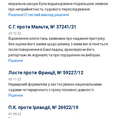
моральна шкода була відшкодована подальшою заявою
про неприйнятність судового переслідування.
Рішення
|
Стислий виклад рішення
С.Г. проти Мальти, № 37241/21
20.12.22
Відхилення клопотань заявника про надання притулку
без оцінки його заяви щодо ризику, з яким він зіткнеться
після повернення в Бангладеш, враховуючи його
репортажі як журналіста про порушення на виборах.
Рішення
Лосте проти Франції, № 59227/12
03.11.22
Надмірний формалізм у застосуванні національними
судами чотирирічного строку позовної давності.
Рішення
П.К. проти Ірландії, № 26922/19
01.09.22