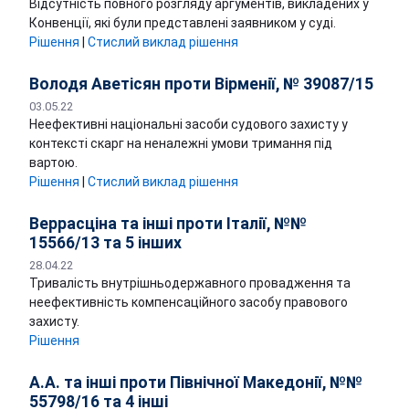
Відсутність повного розгляду аргументів, викладених у
Конвенції, які були представлені заявником у суді.
Рішення
|
Стислий виклад рішення
Володя Аветісян проти Вірменії, № 39087/15
03.05.22
Неефективні національні засоби судового захисту у
контексті скарг на неналежні умови тримання під
вартою.
Рішення
|
Стислий виклад рішення
Веррасціна та інші проти Італії, №№
15566/13 та 5 інших
28.04.22
Тривалість внутрішньодержавного провадження та
неефективність компенсаційного засобу правового
захисту.
Рішення
А.А. та інші проти Північної Македонії, №№
55798/16 та 4 інші