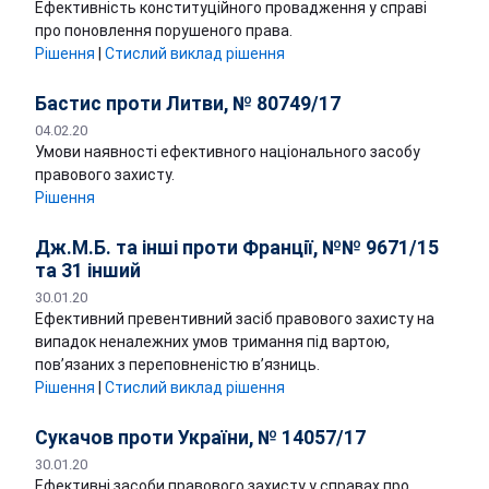
Ефективність конституційного провадження у справі
про поновлення порушеного права.
Рішення
|
Стислий виклад рішення
Бастис проти Литви, № 80749/17
04.02.20
Умови наявності ефективного національного засобу
правового захисту.
Рішення
Дж.М.Б. та інші проти Франції, №№ 9671/15
та 31 інший
30.01.20
Ефективний превентивний засіб правового захисту на
випадок неналежних умов тримання під вартою,
пов’язаних з переповненістю в’язниць.
Рішення
|
Стислий виклад рішення
Сукачов проти України, № 14057/17
30.01.20
Ефективні засоби правового захисту у справах про