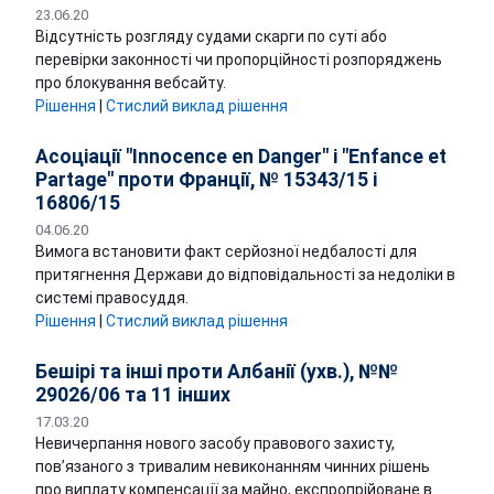
23.06.20
Відсутність розгляду судами скарги по суті або
перевірки законності чи пропорційності розпоряджень
про блокування вебсайту.
Рішення
|
Стислий виклад рішення
Асоціації "Innocence en Danger" і "Enfance et
Partage" проти Франції, № 15343/15 і
16806/15
04.06.20
Вимога встановити факт серйозної недбалості для
притягнення Держави до відповідальності за недоліки в
системі правосуддя.
Рішення
|
Стислий виклад рішення
Бешірі та інші проти Албанії (ухв.), №№
29026/06 та 11 інших
17.03.20
Невичерпання нового засобу правового захисту,
пов’язаного з тривалим невиконанням чинних рішень
про виплату компенсації за майно, експропрійоване в