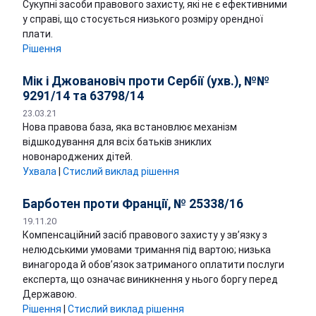
Сукупні засоби правового захисту, які не є ефективними
у справі, що стосується низького розміру орендної
плати.
Рішення
Мік і Джовановіч проти Сербії (ухв.), №№
9291/14 та 63798/14
23.03.21
Нова правова база, яка встановлює механізм
відшкодування для всіх батьків зниклих
новонароджених дітей.
Ухвалa
|
Стислий виклад рішення
Барботен проти Франції, № 25338/16
19.11.20
Компенсаційний засіб правового захисту у зв’язку з
нелюдськими умовами тримання під вартою; низька
винагорода й обов’язок затриманого оплатити послуги
експерта, що означає виникнення у нього боргу перед
Державою.
Рішення
|
Стислий виклад рішення