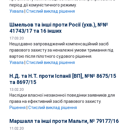
період дії комуністичного режиму.
Ухвалa
|
Стислий виклад рішення
Шмельов та інші проти Росії (ухв.), №№
41743/17 та 16 інших
17.03.20
Нещодавно запроваджений компенсаційний засіб
правового захисту за неналежні умови тримання під
вартою після пілотного судового рішення.
Ухвалa
|
Стислий виклад рішення
Н.Д. та Н.Т. проти Іспанії [ВП], №№ 8675/15
та 8697/15
13.02.20
Наслідки власної незаконної поведінки заявників для
права на ефективний засіб правового захисту.
Рішення
|
Стислий виклад рішення
Маршалл та інші проти Мальти, № 79177/16
11.02.20