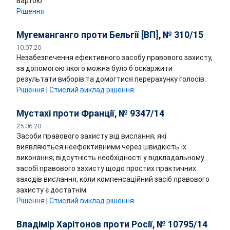
вартою.
Рішення
Мугеманганго проти Бельгії [ВП], № 310/15
10.07.20
Незабезпечення ефективного засобу правового захисту,
за допомогою якого можна було б оскаржити
результати виборів та домогтися перерахунку голосів.
Рішення
|
Стислий виклад рішення
Мустахі проти Франції, № 9347/14
25.06.20
Засоби правового захисту від вислання, які
виявляються неефективними через швидкість їх
виконання; відсутність необхідності у відкладальному
засобі правового захисту щодо простих практичних
заходів вислання, коли компенсаційний засіб правового
захисту є достатнім.
Рішення
|
Стислий виклад рішення
Владімір Харітонов проти Росії, № 10795/14