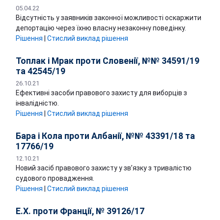
05.04.22
Відсутність у заявників законної можливості оскаржити
депортацію через їхню власну незаконну поведінку.
Рішення
|
Стислий виклад рішення
Топлак і Мрак проти Словенії, №№ 34591/19
та 42545/19
26.10.21
Ефективні засоби правового захисту для виборців з
інвалідністю.
Рішення
|
Стислий виклад рішення
Бара і Кола проти Албанії, №№ 43391/18 та
17766/19
12.10.21
Новий засіб правового захисту у зв’язку з тривалістю
судового провадження.
Рішення
|
Стислий виклад рішення
Е.Х. проти Франції, № 39126/17