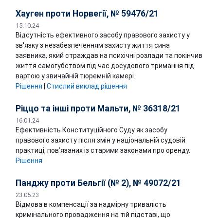
Хауген проти Норвегії, № 59476/21
15.10.24
Відсутність ефективного засобу правового захисту у
зв'язку з незабезпеченням захисту життя сина
заявника, який страждав на психічні розлади та покінчив
життя самогубством під час досудового тримання під
вартою у звичайній тюремній камері.
Рішення
|
Стислий виклад рішення
Ріццо та інші проти Мальти, № 36318/21
16.01.24
Ефективність Конституційного Суду як засобу
правового захисту після змін у національній судовій
практиці, пов’язаних із старими законами про оренду.
Рішення
Панджу проти Бельгії (№ 2), № 49072/21
23.05.23
Відмова в компенсації за надмірну тривалість
кримінального провадження на тій підставі, що