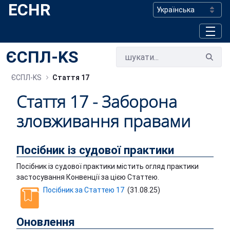
ECHR
Skip to Main Content
ЄСПЛ-KS
ЄСПЛ-KS
Стаття 17
Стаття 17 - Заборона
зловживання правами
Посібник із судової практики
Посібник із судової практики містить огляд практики
застосування Конвенції за цією Статтею.
Посібник за Cтаттею 17
(
31.08.25
)
Оновлення