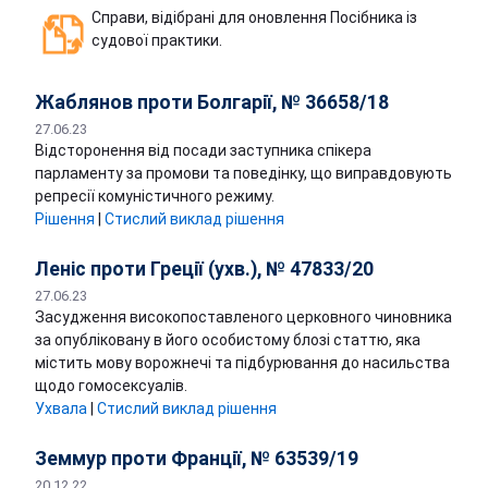
Справи, відібрані для оновлення Посібника із
судової практики.
Жаблянов проти Болгарії, № 36658/18
27.06.23
Відсторонення від посади заступника спікера
парламенту за промови та поведінку, що виправдовують
репресії комуністичного режиму.
Рішення
|
Стислий виклад рішення
Леніс проти Греції (ухв.), № 47833/20
27.06.23
Засудження високопоставленого церковного чиновника
за опубліковану в його особистому блозі статтю, яка
містить мову ворожнечі та підбурювання до насильства
щодо гомосексуалів.
Ухвала
|
Стислий виклад рішення
Земмур проти Франції, № 63539/19
20.12.22