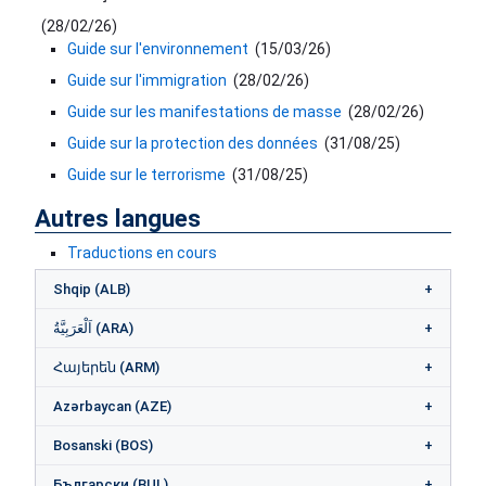
(
28/02/26
)
Guide sur l'environnement
(
15/03/26
)
Guide sur l'immigration
(
28/02/26
)
Guide sur les manifestations de masse
(
28/02/26
)
Guide sur la protection des données
(
31/08/25
)
Guide sur le terrorisme
(
31/08/25
)
Autres langues
Traductions en cours
Shqip (ALB)
اَلْعَرَبِيَّةُ (ARA)
Հայերեն (ARM)
Azərbaycan (AZE)
Bosanski (BOS)
Български (BUL)