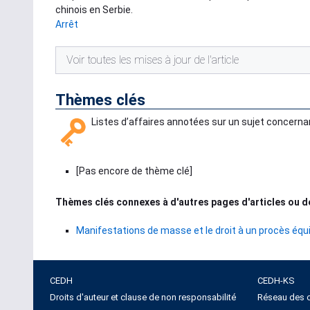
chinois en Serbie.
Arrêt
Voir toutes les mises à jour de l'article
Thèmes clés
Listes d’affaires annotées sur un sujet concernan
[Pas encore de thème clé]
Thèmes clés connexes à d'autres pages d'articles ou d
Manifestations de masse et le droit à un procès équ
CEDH
CEDH-KS
Droits d'auteur et clause de non responsabilité
Réseau des c