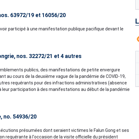
nos. 63972/19 et 16056/20
L
oir participé à une manifestation publique pacifique devant le
ongrie, nos. 32272/21 et 4 autres
ssemblements publics, des manifestations de petite envergure
rant au cours de la deuxième vague de la pandémie de COVID-19,
 autres requérants pour des infractions administratives (absence
s à leur participation à des manifestations au début de la pandémie
e, no. 54936/20
rsécutions présumées dont seraient victimes le Falun Gong et ses
 requérante à l'occasion de la visite officielle du président