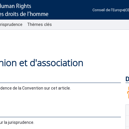
Conseil de l'Europe
|
C
urisprudence
Thèmes clés
union et d'association
D
udence de la Convention sur cet article.
ur la jurisprudence.