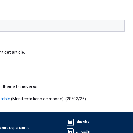
t cet article.
e thème transversal
itable
(Manifestations de masse)
(
28/02/26
)
Bluesky
ours supérieures
LinkedIn