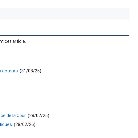
t cet article.
es acteurs
(
31/08/25
)
nce de la Cour
(
28/02/25
)
stiques
(
28/02/26
)