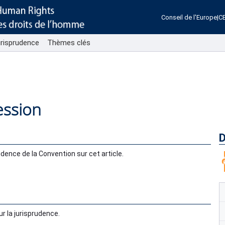
Conseil de l'Europe
|
C
urisprudence
Thèmes clés
ression
D
udence de la Convention sur cet article.
ur la jurisprudence.