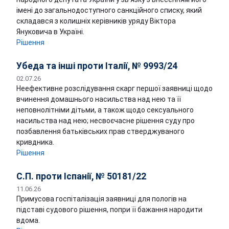
імені до загальнодоступного санкційного списку, який
складався з колишніх керівників уряду Віктора
Януковича в Україні.
Рішення
Убеда та інші проти Італії, № 9993/24
02.07.26
Неефективне розслідування скарг першої заявниці щодо
вчинення домашнього насильства над нею та її
неповнолітніми дітьми, а також щодо сексуального
насильства над нею; несвоєчасне рішення суду про
позбавлення батьківських прав стверджуваного
кривдника.
Рішення
C.П. проти Іспанії, № 50181/22
11.06.26
Примусова госпіталізація заявниці для пологів на
підставі судового рішення, попри її бажання народити
вдома.