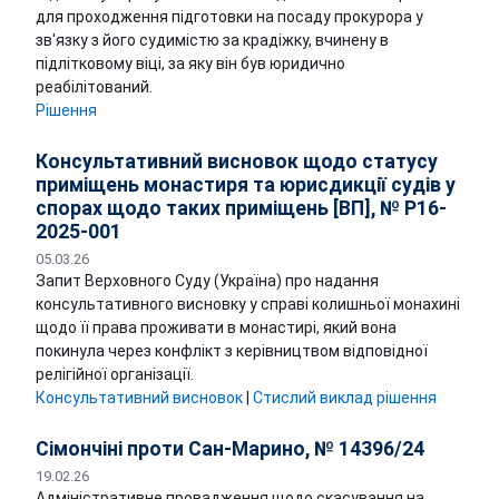
для проходження підготовки на посаду прокурора у
зв'язку з його судимістю за крадіжку, вчинену в
підлітковому віці, за яку він був юридично
реабілітований.
Рішення
Консультативний висновок щодо статусу
приміщень монастиря та юрисдикції судів у
спорах щодо таких приміщень [ВП], № P16-
2025-001
05.03.26
Запит Верховного Суду (Україна) про надання
консультативного висновку у справі колишньої монахині
щодо її права проживати в монастирі, який вона
покинула через конфлікт з керівництвом відповідної
релігійної організації.
Консультативний висновок
|
Стислий виклад рішення
Сімончіні проти Сан-Марино, № 14396/24
19.02.26
Адміністративне провадження щодо скасування на