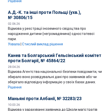
Рішення
А.Д.-К. та інші проти Польщі (ухв.),
№ 30806/15
02.06.26
Відмова у реєстрації іноземного свідоцтва про
народження дитини (негромадянина) одностатевої
пари.
Ухвала
|
Стислий виклад рішення
Канев та Болгарський Гельсінський комітет
проти Болгарії, № 45864/22
28.04.26
Відмова Агентства національної безпеки повідомити, чи
збирало воно розвідувальні дані про заявників або чи
зберігало відповідну інформацію у своїх базах даних.
Рішення
Маньяні проти Албанії, № 32283/23
10.03.26
Відмова у зарахуванні заявника до Школи магістратів