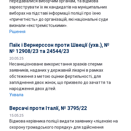
передавалися виборчим органам, та відмова
зареєструвати їх як кандидатів на муніципальних
виборах на підставі інформації поліції про їхню
«причетність» до організацій, які національні суди
визнали «екстремістськими».
Рішення
Паїк і Вернерссон проти Швеції (ухв.), №
№ 12908/23 та 24544/23
20.05.25
Несанкціоноване використання зразків сперми
заявників, наданих у державній лікарні в рамках
обстеження з метою оцінки фертильності, для
запліднення двох жінок, що призвело до зачаття та
народження двох дітей.
Ухвала
Версачі проти Італії, № 3795/22
15.05.25
Відмова керівника поліції видати заявнику «ліцензію на
охорону громадського порядку» для здійснення