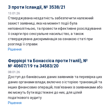
З проти Ісландії, № 3538/21
13.01.26
Стверджувана нездатність забезпечити належний
захист заявниці, яка на момент події була
неповнолітньою, та провести ефективне розслідування
її скарги про сексуальне насильство, а також
стверджувана дискримінація за ознакою статі при
розгляді її справи.
Рішення
Феррієрі та Бонассіса проти Італії), №
№ 40607/19 та 34583/20
08.01.26
Доступ до банківських даних заявників та перевірка цих
даних органами влади, включно з історією транзакцій та
інших фінансових операцій, пов'язаних із заявниками або
які можуть бути відстежені до них, для цілей
податкового аудиту.
Рішення