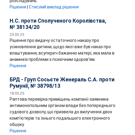
розслідувань.
Рішення
|
Стислий виклад рішення
Н.С. проти Сполученого Королівства,
№ 38134/20
25.03.25
Рішення про видачу остаточного наказу про
усиновлення дитини, щодо якої вже був наказ про
влаштування, всупереч бажанню матері, яка мала в
анамнезі проблеми з психічним здоров'ям.
Рішення
БРД - Груп Сосьєте Женераль С.А. проти
Румунії, № 38798/13
18.03.25
Раптова перевірка приміщень компанії-заявника
антимонопольним органом влади без попереднього
судового дозволу, що призвела до вилучення двох
комп'ютерів та їхнього подальшого електронного
обшуку.
Рішення