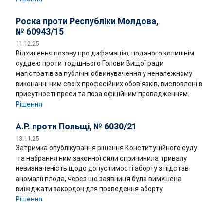
Роска проти Республіки Молдова,
№ 60943/15
11.12.25
Відхилення позову про дифамацію, поданого колишнім
суддею проти тодішнього Голови Вищої ради
магістратів за публічні обвинувачення у неналежному
виконанні ним своїх професійних обов'язків, висловлені в
присутності преси та поза офіційним провадженням.
Рішення
А.Р. проти Польщі, № 6030/21
13.11.25
Затримка опублікування рішення Конституційного суду
та набрання ним законної сили спричинила тривалу
невизначеність щодо допустимості аборту з підстав
аномалії плода, через що заявниця була вимушена
виїжджати закордон для проведення аборту.
Рішення