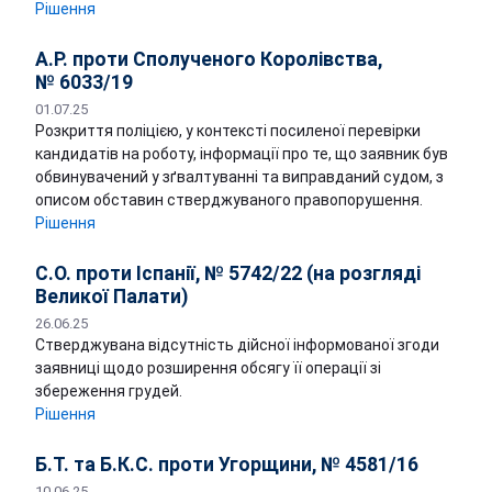
Рішення
А.Р. проти Сполученого Королівства,
№ 6033/19
01.07.25
Розкриття поліцією, у контексті посиленої перевірки
кандидатів на роботу, інформації про те, що заявник був
обвинувачений у зґвалтуванні та виправданий судом, з
описом обставин стверджуваного правопорушення.
Рішення
С.О. проти Іспанії, № 5742/22 (на розгляді
Великої Палати)
26.06.25
Стверджувана відсутність дійсної інформованої згоди
заявниці щодо розширення обсягу її операції зі
збереження грудей.
Рішення
Б.Т. та Б.К.С. проти Угорщини, № 4581/16
10.06.25