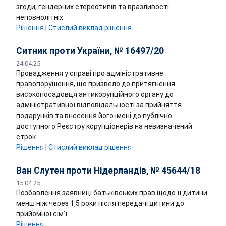
згоди, гендерних стереотипів та вразливості
неповнолітніх.
Рішення
|
Стислий виклад рішення
Ситник проти України, № 16497/20
24.04.25
Провадження у справі про адміністративне
правопорушення, що призвело до притягнення
високопосадовця антикорупційного органу до
адміністративної відповідальності за прийняття
подарунків та внесення його імені до публічно
доступного Реєстру корупціонерів на невизначений
строк.
Рішення
|
Стислий виклад рішення
Ван Слутен проти Нідерландів, № 45644/18
15.04.25
Позбавлення заявниці батьківських прав щодо її дитини
менш ніж через 1,5 роки після передачі дитини до
прийомної сім'ї.
Рішення