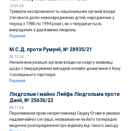
14.01.25
Тривала неспроможність національних органів влади
з'ясувати долю новонароджених дітей, народжених у
період з 1986 по 1994 роки і, як стверджується,
викрадених з державних лікарень.
Рішення
М.С.Д. проти Румунії, № 28935/21
03.12.24
Неналежна реакція органів влади на скаргу заявниці
щодо стверджуваних випадків онлайн-домагання з боку
її колишнього партнера.
Рішення
Ліндгольм і майно Лейфа Ліндгольма проти
Данії, № 25636/22
05.11.24
Переливання крові непритомному Свідку Єгови в умовах
надзвичайної ситуації, незважаючи на його попереднє
медичне розпорядження про відмову від такого заходу.