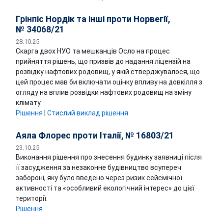
Грінпіс Нордік та інші проти Норвегії,
№ 34068/21
28.10.25
Скарга двох НУО та мешканців Осло на процес
прийняття рішень, що призвів до надання ліцензій на
розвідку нафтових родовищ, у якій стверджувалося, що
цей процес мав би включати оцінку впливу на довкілля з
огляду на вплив розвідки нафтових родовищ на зміну
клімату.
Рішення
|
Стислий виклад рішення
Аяла Флорес проти Італії, № 16803/21
23.10.25
Виконання рішення про знесення будинку заявниці після
її засудження за незаконне будівництво всупереч
забороні, яку було введено через ризик сейсмічної
активності та «особливий екологічний інтерес» до цієї
території.
Рішення