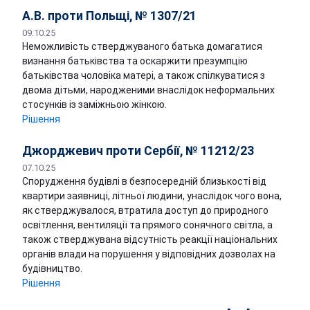
А.В. проти Польщі, № 1307/21
09.10.25
Неможливість стверджуваного батька домагатися
визнання батьківства та оскаржити презумпцію
батьківства чоловіка матері, а також спілкуватися з
двома дітьми, народженими внаслідок неформальних
стосунків із заміжньою жінкою.
Рішення
Джорджевич проти Сербії, № 11212/23
07.10.25
Спорудження будівлі в безпосередній близькості від
квартири заявниці, літньої людини, унаслідок чого вона,
як стверджувалося, втратила доступ до природного
освітлення, вентиляції та прямого сонячного світла, а
також стверджувана відсутність реакції національних
органів влади на порушення у відповідних дозволах на
будівництво.
Рішення