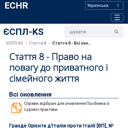
ECHR
Skip to Main Content
ЄСПЛ-KS
ЄСПЛ-KS
Стаття 8
Стаття 8 - Bсі оновлення
Стаття 8 - Право на
повагу до приватного і
сімейного життя
Всі оновлення
Справи, відібрані для оновлення Посібника із
судової практики.
Гранде Орієнте д’Італія проти Італії [ВП], №