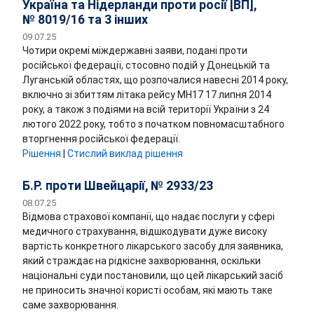
Україна та Нідерланди проти росії [ВП],
№ 8019/16 та 3 інших
09.07.25
Чотири окремі міждержавні заяви, подані проти
російської федерації, стосовно подій у Донецькій та
Луганській областях, що розпочалися навесні 2014 року,
включно зі збиттям літака рейсу MH17 17 липня 2014
року, а також з подіями на всій території України з 24
лютого 2022 року, тобто з початком повномасштабного
вторгнення російської федерації.
Рішення
|
Стислий виклад рішення
Б.Р. проти Швейцарії, № 2933/23
08.07.25
Відмова страхової компанії, що надає послуги у сфері
медичного страхування, відшкодувати дуже високу
вартість конкретного лікарського засобу для заявника,
який страждає на рідкісне захворювання, оскільки
національні суди постановили, що цей лікарський засіб
не приносить значної користі особам, які мають таке
саме захворювання.