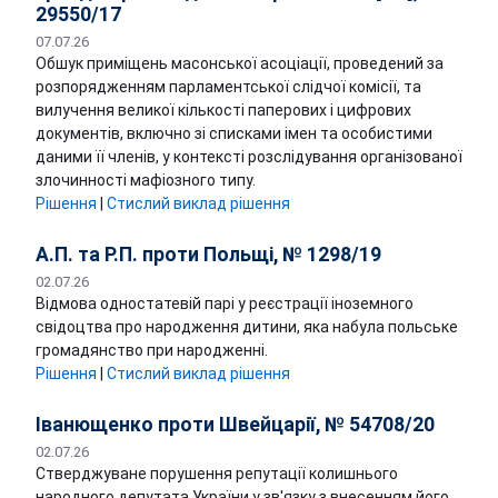
29550/17
07.07.26
Обшук приміщень масонської асоціації, проведений за
розпорядженням парламентської слідчої комісії, та
вилучення великої кількості паперових і цифрових
документів, включно зі списками імен та особистими
даними її членів, у контексті розслідування організованої
злочинності мафіозного типу.
Рішення
|
Стислий виклад рішення
А.П. та Р.П. проти Польщі, № 1298/19
02.07.26
Відмова одностатевій парі у реєстрації іноземного
свідоцтва про народження дитини, яка набула польське
громадянство при народженні.
Рішення
|
Стислий виклад рішення
Іванющенко проти Швейцарії, № 54708/20
02.07.26
Стверджуване порушення репутації колишнього
народного депутата України у зв'язку з внесенням його