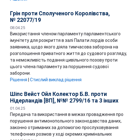
Грін проти Сполученого Королівства,
№ 22077/19
08.04.25
Використання членом парламенту парламентського
імунітету для розкриття в залі Палати лордів особи
заявника, щодо якого діяла тимчасова заборона на
розголошення приватного життя до судового розгляду,
та неможливість подання цивільного позову проти
цього члена парламенту за порушення судової
заборони.
Рішення
|
Стислий виклад рішення
Шіпс Вейст Ойл Колектор Б.В. проти
Нідерландів [ВП], №№ 2799/16 та 3 інших
01.04.25
Передача та використання в межах провадження про
порушення антимонопольного законодавства даних,
законно отриманих за допомогою прослуховування
телефонних розмов у ході окремих кримінальних