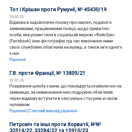
Тот і Крішан проти Румунії, № 45430/19
25.02.25
Відмова в задоволенні позову про наклеп, поданого
заявниками, працівниками поліції, щодо приватної
особи, яка розмістила в соціальній мережі «Фейсбук»
(Facebook) їхню фотографію під час виконання ними
своїх службових обов'язків на вулиці, а також ім'я одного
з них.
Рішення
Г.В. проти Франції, № 13805/21
23.01.25
Розірвання шлюбу з вини, що покладається виключно на
заявницю, за невиконання нею подружніх обов'язків
через відмову вступати в сексуальні стосунки зі своїм
чоловіком.
Рішення
|
Стислий виклад рішення
Петровіч та інші проти Хорватії, №№
32514/22, 33284/22 та 15910/23