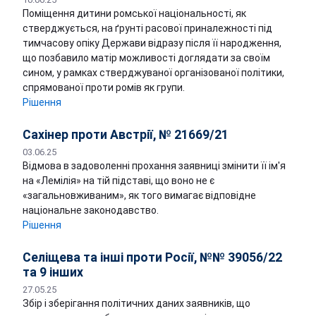
Поміщення дитини ромської національності, як
стверджується, на ґрунті расової приналежності під
тимчасову опіку Держави відразу після її народження,
що позбавило матір можливості доглядати за своїм
сином, у рамках стверджуваної організованої політики,
спрямованої проти ромів як групи.
Рішення
Сахінер проти Австрії, № 21669/21
03.06.25
Відмова в задоволенні прохання заявниці змінити її ім'я
на «Лемілія» на тій підставі, що воно не є
«загальновживаним», як того вимагає відповідне
національне законодавство.
Рішення
Селіщева та інші проти Росії, №№ 39056/22
та 9 інших
27.05.25
Збір і зберігання політичних даних заявників, що