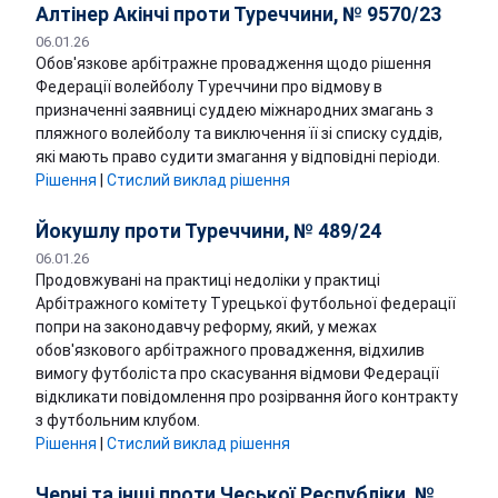
Алтінер Акінчі проти Туреччини, № 9570/23
06.01.26
Обов'язкове арбітражне провадження щодо рішення
Федерації волейболу Туреччини про відмову в
призначенні заявниці суддею міжнародних змагань з
пляжного волейболу та виключення її зі списку суддів,
які мають право судити змагання у відповідні періоди.
Рішення
|
Стислий виклад рішення
Йокушлу проти Туреччини, № 489/24
06.01.26
Продовжувані на практиці недоліки у практиці
Арбітражного комітету Турецької футбольної федерації
попри на законодавчу реформу, який, у межах
обов'язкового арбітражного провадження, відхилив
вимогу футболіста про скасування відмови Федерації
відкликати повідомлення про розірвання його контракту
з футбольним клубом.
Рішення
|
Стислий виклад рішення
Черні та інші проти Чеської Республіки, №