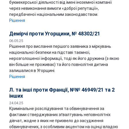
букмекерської діяльності від імені іноземної компанії
через невиконання вимоги «доброї репутації»,
передбаченої національним законодавством.
Рішення
Демірчі проти Угорщини, № 48302/21
06.05.25
Рішення про вислання першого заявника з міркувань
національної безпеки на підставі таємної,
нерозголошеної інформації, тоді як його дружина (з якою
він більше не проживає) та його повнолітня дитина
залишалися в Угорщині.
Рішення
Л. та інші проти Франції, №№ 46949/21 та 2
інших
24.04.25
Кримінальне розслідування та обвинувачення за
фактами стверджуваних зґвалтувань неповнолітніх
дівчат, жодне з яких не призвело до засудження
обвинувачених, з особливим акцентом на оцінці владою