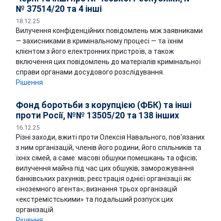
№ 37514/20 та 4 інші
18.12.25
Вилучення конфіденційних повідомлень між заявниками
— захисниками в кримінальному процесі — та їхнім
клієнтом з його електронних пристроїв, а також
включення цих повідомлень до матеріалів кримінальної
справи органами досудового розслідування.
Рішення
Фонд боротьби з корупцією (ФБК) та інші
проти Росії, №№ 13505/20 та 138 інших
16.12.25
Різні заходи, вжиті проти Олексія Навального, пов'язаних
з ним організацій, членів його родини, його спільників та
їхніх сімей, а саме: масові обшуки помешкань та офісів;
вилучення майна під час цих обшуків; заморожування
банківських рахунків; реєстрація однієї організації як
«іноземного агента»; визнання трьох організацій
«екстремістськими» та подальший розпуск цих
організацій.
Рішення