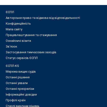
ЄСПЛ
Авторське право та відмова від відповідальності
Конфіденційність
Мапа сайту
Працевлаштування та стажування
Ознайомчі візити
Зв'язок
Застосування тимчасових заходів
Статус сервісів ЄСПЛ
ЄСПЛ-KS
Мережа вищих судів
Останні рішення
Останні ухвали
Останні пресрелізи
Інформаційні довідки
Профілі країн
Стислі виклади рішень