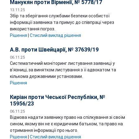
Манукян проти Вірменії, № 5778/17
13.11.25
Збір та зберігання службами безпеки особистої
інформації заявника та примус до співпраці через
використання погроз.
Рішення
|
Стислий виклад рішення
А.В. проти Швейцарії, № 37639/19
06.11.25
Систематичний моніторинг листування заявниці у
в'язниці, за винятком листування з її адвокатом та
кількома державними установами.
Рішення
Киріан проти Чеської Республіки, №
15956/23
06.11.25
Відмова надати заявнику право на спілкування зі своїм
сином, якому він не є юридичним батьком, та право на
отримання інформації про нього.
Рішення
|
Стислий виклад рішення