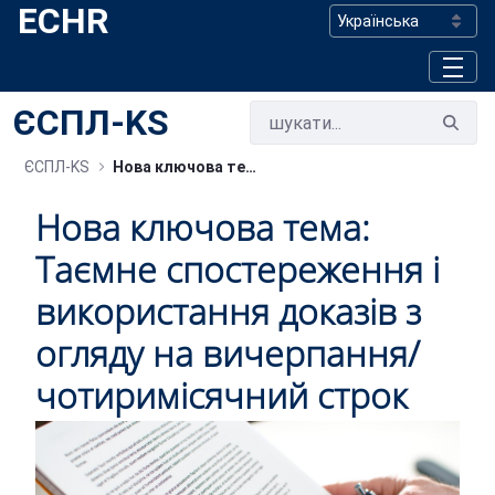
ECHR
Skip to Main Content
ЄСПЛ-KS
ЄСПЛ-KS
Нова ключова тема: Таємне спостереження i використання доказів з огляду на вичерпання/чотиримісячний строк
Нова ключова тема:
Таємне спостереження i
використання доказів з
огляду на вичерпання/
чотиримісячний строк