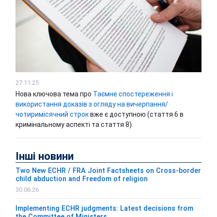
27.11.25
Нова ключова тема про
Таємне спостереження i
використання доказів з огляду на вичерпання/
чотиримісячний строк
вже є доступною (стаття 6 в
кримінальному аспекті та стаття 8).
Iнші новини
Two New ECHR / FRA Joint Factsheets on Cross-border
child abduction and Freedom of religion
30.06.26
Implementing ECHR judgments: Latest decisions from
the Committee of Ministers