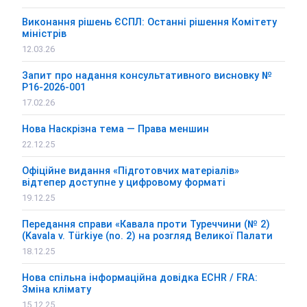
Виконання рішень ЄСПЛ: Останні рішення Комітету
міністрів
12.03.26
Запит про надання консультативного висновку №
P16-2026-001
17.02.26
Нова Наскрізна тема — Права меншин
22.12.25
Офіційне видання «Підготовчих матеріалів»
відтепер доступне у цифровому форматі
19.12.25
Передання справи «Кавала проти Туреччини (№ 2)
(Kavala v. Türkiye (no. 2) на розгляд Великої Палати
18.12.25
Нова спільна інформаційна довідка ECHR / FRA:
Зміна клімату
15.12.25