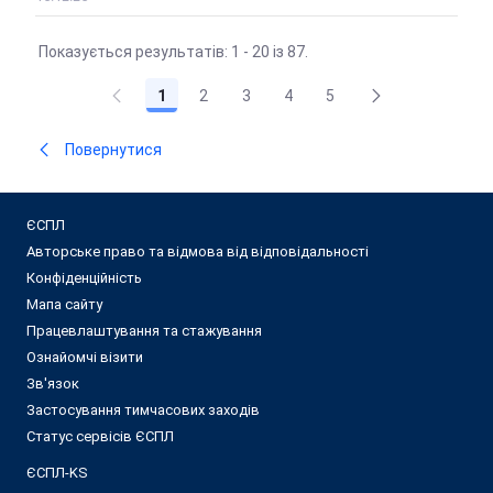
Показується результатів: 1 - 20 із 87.
1
2
3
4
5
Повернутися
ЄСПЛ
Авторське право та відмова від відповідальності
Конфіденційність
Мапа сайту
Працевлаштування та стажування
Ознайомчі візити
Зв'язок
Застосування тимчасових заходів
Статус сервісів ЄСПЛ
ЄСПЛ-KS