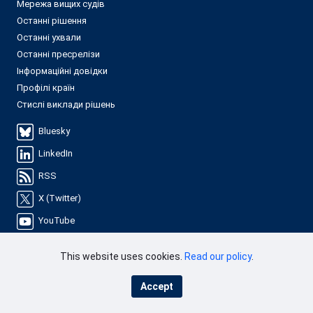
Мережа вищих судів
Останні рішення
Останні ухвали
Останні пресрелізи
Інформаційні довідки
Профілі країн
Стислі виклади рішень
Bluesky
LinkedIn
RSS
X (Twitter)
YouTube
This website uses cookies.
Read our policy
.
Accept