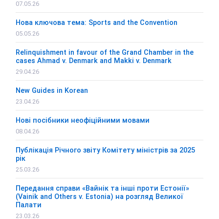
07.05.26
Нова ключова тема: Sports and the Convention
05.05.26
Relinquishment in favour of the Grand Chamber in the
cases Ahmad v. Denmark and Makki v. Denmark
29.04.26
New Guides in Korean
23.04.26
Нові посібники неофіційними мовами
08.04.26
Публікація Річного звіту Комітету міністрів за 2025
рік
25.03.26
Передання справи «Вайнік та інші проти Естонії»
(Vainik and Others v. Estonia) на розгляд Великої
Палати
23.03.26