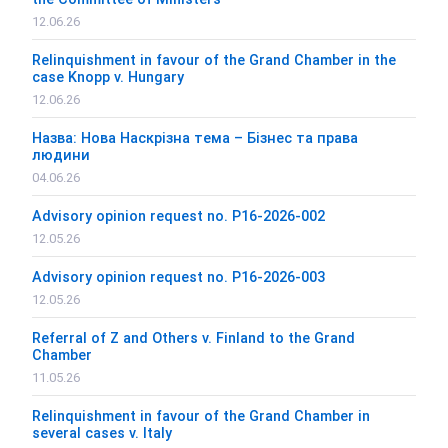
12.06.26
Relinquishment in favour of the Grand Chamber in the
case Knopp v. Hungary
12.06.26
Назва: Нова Наскрізна тема – Бізнес та права
людини
04.06.26
Advisory opinion request no. P16-2026-002
12.05.26
Advisory opinion request no. P16-2026-003
12.05.26
Referral of Z and Others v. Finland to the Grand
Chamber
11.05.26
Relinquishment in favour of the Grand Chamber in
several cases v. Italy