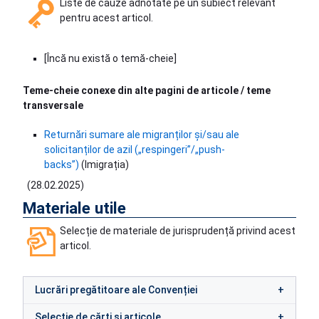
Liste de cauze adnotate pe un subiect relevant
pentru acest articol.
[Încă nu există o temă-cheie]
Teme-cheie conexe din alte pagini de articole / teme
transversale
Returnări sumare ale migranților și/sau ale
solicitanților de azil („respingeri”/„push-
backs”)
(Imigrația)
(
28.02.2025
)
Materiale utile
Selecție de materiale de jurisprudență privind acest
articol.
Lucrări pregătitoare ale Convenției
Selecție de cărți și articole