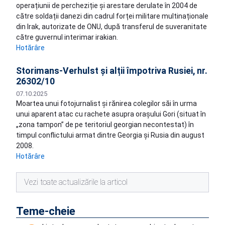
operațiunii de percheziție și arestare derulate în 2004 de
către soldații danezi din cadrul forței militare multinaționale
din Irak, autorizate de ONU, după transferul de suveranitate
către guvernul interimar irakian.
Hotărâre
Storimans-Verhulst și alții împotriva Rusiei, nr.
26302/10
07.10.2025
Moartea unui fotojurnalist și rănirea colegilor săi în urma
unui aparent atac cu rachete asupra orașului Gori (situat în
„zona tampon” de pe teritoriul georgian necontestat) în
timpul conflictului armat dintre Georgia și Rusia din august
2008.
Hotărâre
Vezi toate actualizările la articol
Teme-cheie