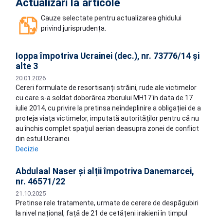
Actualizări la articole
Cauze selectate pentru actualizarea ghidului
privind jurisprudența.
Ioppa împotriva Ucrainei (dec.), nr. 73776/14 și
alte 3
20.01.2026
Cereri formulate de resortisanți străini, rude ale victimelor
cu care s-a soldat doborârea zborului MH17 în data de 17
iulie 2014, cu privire la pretinsa neîndeplinire a obligației de a
proteja viața victimelor, imputată autorităților pentru că nu
au închis complet spațiul aerian deasupra zonei de conflict
din estul Ucrainei.
Decizie
Abdulaal Naser și alții împotriva Danemarcei,
nr. 46571/22
21.10.2025
Pretinse rele tratamente, urmate de cerere de despăgubiri
la nivel național, față de 21 de cetățeni irakieni în timpul