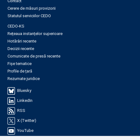
Contact
Cerere de măsuri provizorii
Statutul serviciilor CEDO
CEDO-KS
Rețeaua instanțelor superioare
Hotărâri recente
Decizii recente
Comunicate de presă recente
Fișe tematice
Profile de țară
Rezumate juridice
Bluesky
LinkedIn
RSS
X (Twitter)
YouTube