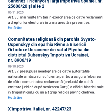
Sanchez i Picanyol și alții împotriva Spaniei, nr.
25608/20 și alte 2
06.11.2025
Art. 35: mai multe limitări în exercitarea de către reclamanți
a drepturilor electorale în urma arestării preventive.
Hotărâre
Comunitatea religioasă din parohia Svyato-
Uspenskyy din eparhia Rivne a Bisericii
Ortodoxe Ucrainene din satul Ptycha din
districtul Dubenskyy împotriva Ucrainei,
nr. 8906/19
09.10.2025
Art. 37: presupusa neadoptare de către autoritățile
naționale a măsurilor suficiente pentru a asigura folosirea
de către comunitatea reclamantă (preluată de o altă
entitate juridică după sesizarea Curții) a clădirii bisericii sale
în timpul litigiului cu un alt grup religios privind clădirea.
Hotărâre
X împotriva Italiei, nr. 42247/23