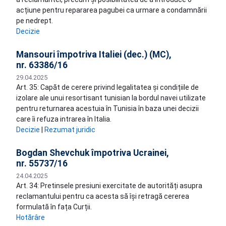
acțiune pentru repararea pagubei ca urmare a condamnării
pe nedrept.
Decizie
Mansouri împotriva Italiei (dec.) (MC),
nr. 63386/16
29.04.2025
Art. 35: Capăt de cerere privind legalitatea și condițiile de
izolare ale unui resortisant tunisian la bordul navei utilizate
pentru returnarea acestuia în Tunisia în baza unei decizii
care îi refuza intrarea în Italia.
Decizie
|
Rezumat juridic
Bogdan Shevchuk împotriva Ucrainei,
nr. 55737/16
24.04.2025
Art. 34: Pretinsele presiuni exercitate de autorități asupra
reclamantului pentru ca acesta să își retragă cererea
formulată în fața Curții.
Hotărâre