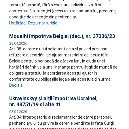
teroristă armată, fără o evaluare individualizată și
contextuală a intenției (
mens rea
) reclamantului, precum și
condițiile de detenție din penitenciar.
Hotărâre
|
Rezumat juridic
Mouelhi împotriva Belgiei (dec.), nr. 37336/23
28.04.2026
Art. 35: cerere a unui solicitant de azil privind pretinsa
refuzare a acordării de ajutor material și de locuință în
Belgia pentru o perioadă de câteva luni, în ciuda unei
hotărâri definitive a unei instanțe pentru litigii de muncă de
obligare a statului la acordarea acestui ajutor în
conformitate cu obligațiile legale ale acestuia din urmă.
Decizie
Ukrayinskyy și alții împotriva Ucrainei,
nr. 48751/19 și alte 41
02.04.2026
Art. 34: interogatoriu al reclamanților de către personalul
penitenciarului cu privire la cererile pendinte în fața Curții