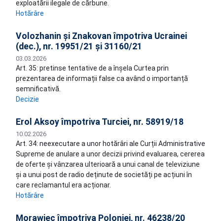
exploatării ilegale de cărbune.
Hotărâre
Volozhanin și Znakovan împotriva Ucrainei
(dec.), nr. 19951/21 și 31160/21
03.03.2026
Art. 35: pretinse tentative de a înșela Curtea prin
prezentarea de informații false ca având o importanță
semnificativă.
Decizie
Erol Aksoy împotriva Turciei, nr. 58919/18
10.02.2026
Art. 34: neexecutare a unor hotărâri ale Curții Administrative
Supreme de anulare a unor decizii privind evaluarea, cererea
de oferte și vânzarea ulterioară a unui canal de televiziune
și a unui post de radio deținute de societăți pe acțiuni în
care reclamantul era acționar.
Hotărâre
Morawiec împotriva Poloniei, nr. 46238/20