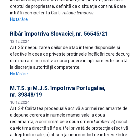
dreptul de proprietate, definită ca o situație continuă care
intră în competența Curții
ratione temporis
.
Hotărâre
Ribár împotriva Slovaciei, nr. 56545/21
12.12.2024
Art. 35: neepuizarea căilor de atac interne disponibile și
efective în ceea ce privește pretinsele încălcări care decurg
dintr-un act normativ a cărui punere în aplicare este lăsată
la discreția autorității competente.
Hotărâre
M.T.S. și M.J.S. împotriva Portugaliei,
nr. 39848/19
10.12.2024
Art. 34: Calitatea procesuală activă a primei reclamante de
a depune cererea în numele mamei sale, a doua
reclamantă, a confirmat cele două criterii
Lambert
: a) riscul
ca victima directă să fie altfel privată de protecția efectivă
a drepturilor sale, b) absența unui conflict de interese între