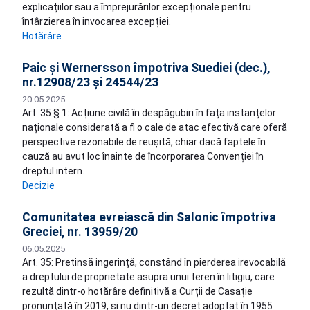
explicațiilor sau a împrejurărilor excepționale pentru
întârzierea în invocarea excepției.
Hotărâre
Paic și Wernersson împotriva Suediei (dec.),
nr.12908/23 și 24544/23
20.05.2025
Art. 35 § 1: Acțiune civilă în despăgubiri în fața instanțelor
naționale considerată a fi o cale de atac efectivă care oferă
perspective rezonabile de reușită, chiar dacă faptele în
cauză au avut loc înainte de încorporarea Convenției în
dreptul intern.
Decizie
Comunitatea evreiască din Salonic împotriva
Greciei, nr. 13959/20
06.05.2025
Art. 35: Pretinsă ingerință, constând în pierderea irevocabilă
a dreptului de proprietate asupra unui teren în litigiu, care
rezultă dintr-o hotărâre definitivă a Curții de Casație
pronunțată în 2019, și nu dintr-un decret adoptat în 1955