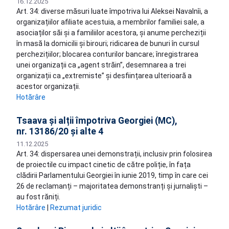
16.12.2025
Art. 34: diverse măsuri luate împotriva lui Aleksei Navalnîi, a
organizațiilor afiliate acestuia, a membrilor familiei sale, a
asociaților săi și a familiilor acestora, și anume percheziții
în masă la domicilii și birouri; ridicarea de bunuri în cursul
perchezițiilor; blocarea conturilor bancare; înregistrarea
unei organizații ca „agent străin”, desemnarea a trei
organizații ca „extremiste” și desființarea ulterioară a
acestor organizații.
Hotărâre
Tsaava și alții împotriva Georgiei (MC),
nr. 13186/20 și alte 4
11.12.2025
Art. 34: dispersarea unei demonstrații, inclusiv prin folosirea
de proiectile cu impact cinetic de către poliție, în fața
clădirii Parlamentului Georgiei în iunie 2019, timp în care cei
26 de reclamanți – majoritatea demonstranți și jurnaliști –
au fost răniți.
Hotărâre
|
Rezumat juridic