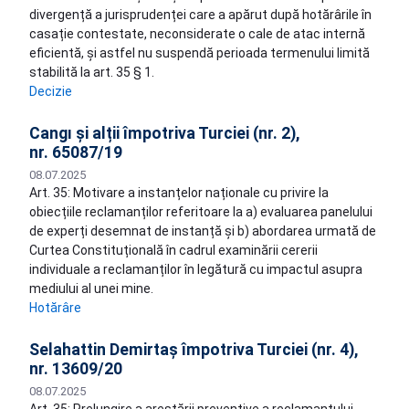
divergență a jurisprudenței care a apărut după hotărârile în
casație contestate, neconsiderate o cale de atac internă
eficientă, și astfel nu suspendă perioada termenului limită
stabilită la art. 35 § 1.
Decizie
Cangı și alții împotriva Turciei (nr. 2),
nr. 65087/19
08.07.2025
Art. 35: Motivare a instanțelor naționale cu privire la
obiecțiile reclamanților referitoare la a) evaluarea panelului
de experți desemnat de instanță și b) abordarea urmată de
Curtea Constituțională în cadrul examinării cererii
individuale a reclamanților în legătură cu impactul asupra
mediului al unei mine.
Hotărâre
Selahattin Demirtaş împotriva Turciei (nr. 4),
nr. 13609/20
08.07.2025