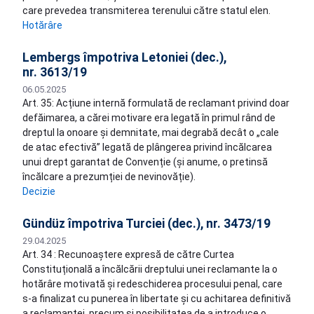
care prevedea transmiterea terenului către statul elen.
Hotărâre
Lembergs împotriva Letoniei (dec.),
nr. 3613/19
06.05.2025
Art. 35: Acțiune internă formulată de reclamant privind doar
defăimarea, a cărei motivare era legată în primul rând de
dreptul la onoare și demnitate, mai degrabă decât o „cale
de atac efectivă” legată de plângerea privind încălcarea
unui drept garantat de Convenție (și anume, o pretinsă
încălcare a prezumției de nevinovăție).
Decizie
Gündüz împotriva Turciei (dec.), nr. 3473/19
29.04.2025
Art. 34 : Recunoaștere expresă de către Curtea
Constituțională a încălcării dreptului unei reclamante la o
hotărâre motivată și redeschiderea procesului penal, care
s-a finalizat cu punerea în libertate și cu achitarea definitivă
a reclamantei, precum și posibilitatea de a introduce o