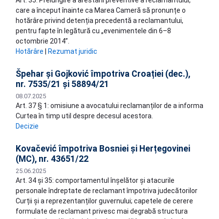
Art. 35: Prelungire a arestării preventive a reclamantului,
care a început înainte ca Marea Cameră să pronunțe o
hotărâre privind detenția precedentă a reclamantului,
pentru fapte în legătură cu „evenimentele din 6–8
octombrie 2014”.
Hotărâre
|
Rezumat juridic
Špehar și Gojković împotriva Croației (dec.),
nr. 7535/21 și 58894/21
08.07.2025
Art. 37 § 1: omisiune a avocatului reclamanților de a informa
Curtea în timp util despre decesul acestora.
Decizie
Kovačević împotriva Bosniei și Herțegovinei
(MC), nr. 43651/22
25.06.2025
Art. 34 și 35: comportamentul înșelător și atacurile
personale îndreptate de reclamant împotriva judecătorilor
Curții și a reprezentanților guvernului; capetele de cerere
formulate de reclamant privesc mai degrabă structura