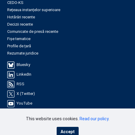
CEDO-KS
Rețeaua instanțelor superioare
Hotărâri recente
Decizii recente
Comunicate de presă recente
Fișe tematice
Profile de țară
Rezumate juridice
Bluesky
LinkedIn
RSS
X (Twitter)
YouTube
This website uses cookies.
Read our policy
.
Accept