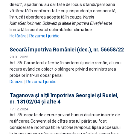
direct”, așadar nu au calitate de locus standi/persoană
vătămată în conformitate cu jurisprudența consacrată,
întrucât abordarea adoptată în cauza
Verein
KlimaSeniorinnen Schweiz și altele împotriva Elveției
este
limitată la contextul schimbărilor climatice.
Hotărâre
|
Rezumat juridic
Secară împotriva României (dec.), nr. 56658/22
28.01.2025
Art. 35: Caracterul efectiv, în sistemul juridic român, al unui
recurs având ca obiect o plângere privind administrarea
probelor într-un dosar penal.
Decizie
|
Rezumat juridic
Taganova și alții împotriva Georgiei și Rusiei,
nr. 18102/04 și alte 4
17.12.2024
Art. 35: capete de cerere privind bunuri distruse înainte de
ratificarea Convenției de către statul pârât au fost
considerate incompatibile
ratione temporis
; lipsa accesului
la bunuri asupra cărora reclamanții au păstrat,
prima facie
,