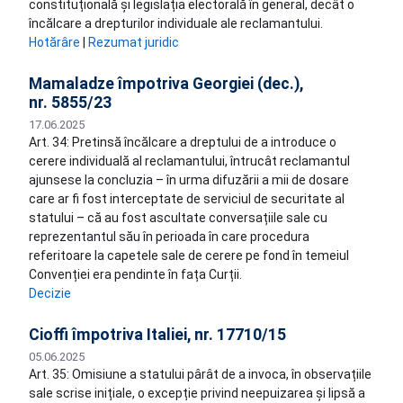
constituțională și legislația electorală în general, decât o
încălcare a drepturilor individuale ale reclamantului.
Hotărâre
|
Rezumat juridic
Mamaladze împotriva Georgiei (dec.),
nr. 5855/23
17.06.2025
Art. 34: Pretinsă încălcare a dreptului de a introduce o
cerere individuală al reclamantului, întrucât reclamantul
ajunsese la concluzia – în urma difuzării a mii de dosare
care ar fi fost interceptate de serviciul de securitate al
statului – că au fost ascultate conversațiile sale cu
reprezentantul său în perioada în care procedura
referitoare la capetele sale de cerere pe fond în temeiul
Convenției era pendinte în fața Curții.
Decizie
Cioffi împotriva Italiei, nr. 17710/15
05.06.2025
Art. 35: Omisiune a statului pârât de a invoca, în observațiile
sale scrise inițiale, o excepție privind neepuizarea și lipsă a