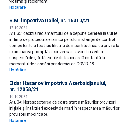
victimă și reclamant.
Hotărâre
S.M. împotriva Italiei, nr. 16310/21
17.10.2024
Art. 35: decizia reclamantului de a depune cererea la Curte
în timp ce procedura era încă pe rolul instanței de control
competente a fost justificată de incertitudinea cu privire la
examinarea promptă a cauzei sale, având în vedere
suspendările și întârzierile de la această instanță la
momentul declanșării pandemiei de COVID-19.
Hotărâre
Eldar Hasanov împotriva Azerbaidjanului,
nr. 12058/21
10.10.2024
Art. 34: Nerespectarea de către stat a măsurilor provizorii
inițiale și întârzieri excesiv de mari în respectarea măsurilor
provizorii modificate.
Hotărâre