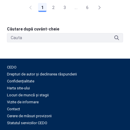
1
2
3
...
6
Căutare după cuvânt-cheie
CEDO
Drepturi de autor și declinarea răspunderii
Confidențialitate
Harta site-ului
Locuri de muncă și stagii
Vizite de informare
Contact
Cerere de măsuri provizorii
Statutul serviciilor CEDO