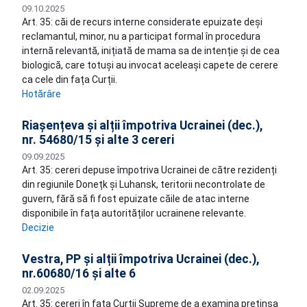
09.10.2025
Art. 35: căi de recurs interne considerate epuizate deși
reclamantul, minor, nu a participat formal în procedura
internă relevantă, inițiată de mama sa de intenție și de cea
biologică, care totuși au invocat aceleași capete de cerere
ca cele din fața Curții.
Hotărâre
Riașențeva și alții împotriva Ucrainei (dec.),
nr. 54680/15 și alte 3 cereri
09.09.2025
Art. 35: cereri depuse împotriva Ucrainei de către rezidenți
din regiunile Donețk și Luhansk, teritorii necontrolate de
guvern, fără să fi fost epuizate căile de atac interne
disponibile în fața autorităților ucrainene relevante.
Decizie
Vestra, PP și alții împotriva Ucrainei (dec.),
nr.60680/16 și alte 6
02.09.2025
Art. 35: cereri în fața Curții Supreme de a examina pretinsa