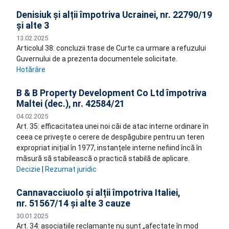
Denisiuk și alții împotriva Ucrainei, nr. 22790/19
și alte 3
13.02.2025
Articolul 38: concluzii trase de Curte ca urmare a refuzului
Guvernului de a prezenta documentele solicitate.
Hotărâre
B & B Property Development Co Ltd împotriva
Maltei (dec.), nr. 42584/21
04.02.2025
Art. 35: efficacitatea unei noi căi de atac interne ordinare în
ceea ce privește o cerere de despăgubire pentru un teren
expropriat inițial în 1977, instanțele interne nefiind încă în
măsură să stabilească o practică stabilă de aplicare.
Decizie
|
Rezumat juridic
Cannavacciuolo și alții împotriva Italiei,
nr. 51567/14 și alte 3 cauze
30.01.2025
Art. 34: asociațiile reclamante nu sunt „afectate în mod