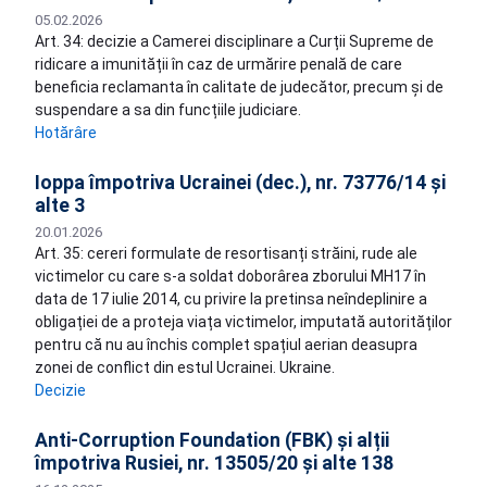
05.02.2026
Art. 34: decizie a Camerei disciplinare a Curții Supreme de
ridicare a imunității în caz de urmărire penală de care
beneficia reclamanta în calitate de judecător, precum și de
suspendare a sa din funcțiile judiciare.
Hotărâre
Ioppa împotriva Ucrainei (dec.), nr. 73776/14 și
alte 3
20.01.2026
Art. 35: cereri formulate de resortisanți străini, rude ale
victimelor cu care s-a soldat doborârea zborului MH17 în
data de 17 iulie 2014, cu privire la pretinsa neîndeplinire a
obligației de a proteja viața victimelor, imputată autorităților
pentru că nu au închis complet spațiul aerian deasupra
zonei de conflict din estul Ucrainei. Ukraine.
Decizie
Anti-Corruption Foundation (FBK) și alții
împotriva Rusiei, nr. 13505/20 și alte 138