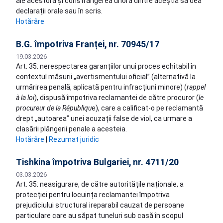
ale acestora și constrângerea unora dintre aceștia să dea
declarații orale sau în scris.
Hotărâre
B.G. împotriva Franței, nr. 70945/17
19.03.2026
Art. 35: nerespectarea garanțiilor unui proces echitabil în
contextul măsurii „avertismentului oficial” (alternativă la
urmărirea penală, aplicată pentru infracțiuni minore) (
rappel
à la loi
), dispusă împotriva reclamantei de către procuror (
le
procureur de la Républiqu
e), care a calificat-o pe reclamantă
drept „autoarea” unei acuzații false de viol, ca urmare a
clasării plângerii penale a acesteia.
Hotărâre
|
Rezumat juridic
Tishkina împotriva Bulgariei, nr. 4711/20
03.03.2026
Art. 35: neasigurare, de către autoritățile naționale, a
protecției pentru locuința reclamantei împotriva
prejudiciului structural ireparabil cauzat de persoane
particulare care au săpat tuneluri sub casă în scopul