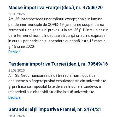
Masse împotriva Franței (dec.), nr. 47506/20
25.03.2025
Art. 35: Interpretarea unor măsuri excepționale în lumina
pandemiei mondiale de COVID-19 (și anume suspendarea
termenului de șase luni prevăzut la art. 35 § 1) într-un caz în
care termenul nici nu începuse să curgă și nici nu expirase
în cursul perioadei de suspendare cuprinsă între 16 martie
și 15 iunie 2020.
Decizie
Taşdemir împotriva Turciei (dec.), nr. 79549/16
25.03.2025
Art. 35: Necomunicarea de către reclamant, după ce
depusese o plângere privind expulzarea sa din universitate
și pretinsa sa imposibilitate de a se înscrie altundeva, a
reînscrierii și a absolvirii studiilor la altă universitate.
Decizie
Garand și alții împotriva Franței, nr. 2474/21
06.03.2025