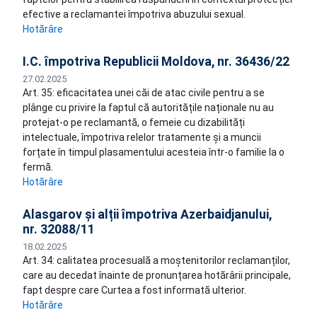
efective a reclamantei împotriva abuzului sexual.
Hotărâre
I.C. împotriva Republicii Moldova, nr. 36436/22
27.02.2025
Art. 35: eficacitatea unei căi de atac civile pentru a se
plânge cu privire la faptul că autoritățile naționale nu au
protejat-o pe reclamantă, o femeie cu dizabilități
intelectuale, împotriva relelor tratamente și a muncii
forțate în timpul plasamentului acesteia într-o familie la o
fermă.
Hotărâre
Alasgarov și alții împotriva Azerbaidjanului,
nr. 32088/11
18.02.2025
Art. 34: calitatea procesuală a moștenitorilor reclamanților,
care au decedat înainte de pronunțarea hotărârii principale,
fapt despre care Curtea a fost informată ulterior.
Hotărâre