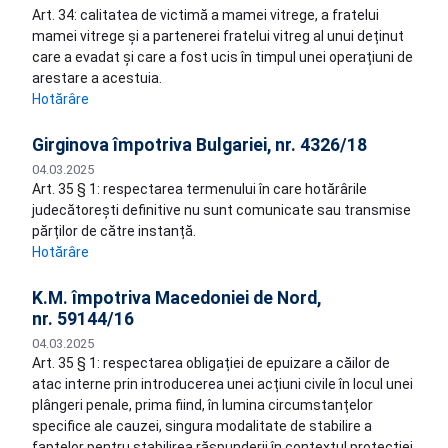
Art. 34: calitatea de victimă a mamei vitrege, a fratelui
mamei vitrege și a partenerei fratelui vitreg al unui deținut
care a evadat și care a fost ucis în timpul unei operațiuni de
arestare a acestuia.
Hotărâre
Girginova împotriva Bulgariei, nr. 4326/18
04.03.2025
Art. 35 § 1: respectarea termenului în care hotărârile
judecătorești definitive nu sunt comunicate sau transmise
părților de către instanță.
Hotărâre
K.M. împotriva Macedoniei de Nord,
nr. 59144/16
04.03.2025
Art. 35 § 1: respectarea obligației de epuizare a căilor de
atac interne prin introducerea unei acțiuni civile în locul unei
plângeri penale, prima fiind, în lumina circumstanțelor
specifice ale cauzei, singura modalitate de stabilire a
faptelor pentru stabilirea răspunderii în contextul protecției