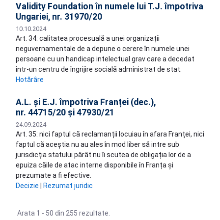
Validity Foundation în numele lui T.J. împotriva
Ungariei, nr. 31970/20
10.10.2024
Art. 34: calitatea procesuală a unei organizații
neguvernamentale de a depune o cerere în numele unei
persoane cu un handicap intelectual grav care a decedat
într-un centru de îngrijire socială administrat de stat.
Hotărâre
A.L. și E.J. împotriva Franței (dec.),
nr. 44715/20 și 47930/21
24.09.2024
Art. 35: nici faptul că reclamanții locuiau în afara Franței, nici
faptul că aceștia nu au ales în mod liber să intre sub
jurisdicția statului pârât nu îi scutea de obligația lor de a
epuiza căile de atac interne disponibile în Franța și
prezumate a fi efective.
Decizie
|
Rezumat juridic
Arata 1 - 50 din 255 rezultate.