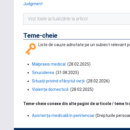
Judgment
Vezi toate actualizările la articol
Teme-cheie
Liste de cauze adnotate pe un subiect relevant pe
Malpraxis medical
(
28.02.2025
)
Sinuciderea
(
31.08.2025
)
Situații privind sfârșitul vieții
(
28.02.2026
)
Violența domestică
(
28.02.2025
)
Teme-cheie conexe din alte pagini de articole / teme t
Asistența medicală în penitenciar
(Drepturile persoan