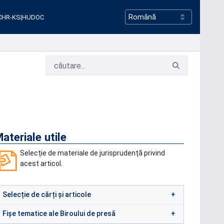
CHR-KS
|
HUDOC
ateriale utile
Selecție de materiale de jurisprudență privind
acest articol.
Selecție de cărți și articole
Fișe tematice ale Biroului de presă