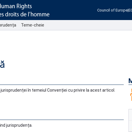
Council of Europe
|
E
sprudența
Teme-cheie
ță
M
urisprudenței în temeiul Convenției cu privire la acest articol.
ind jurisprudența.